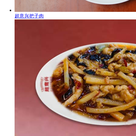
超意兴把子肉