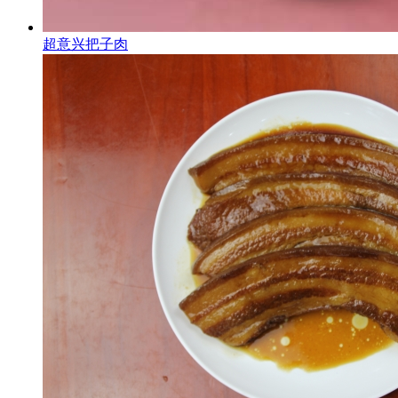
超意兴把子肉