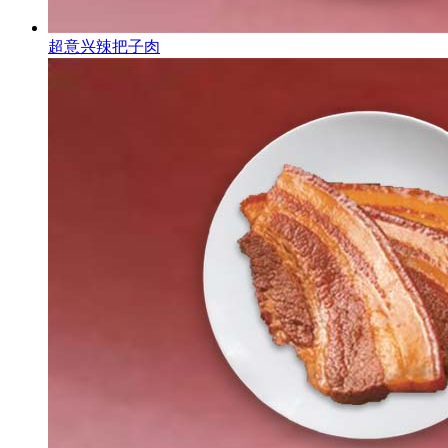
超意兴辣把子肉