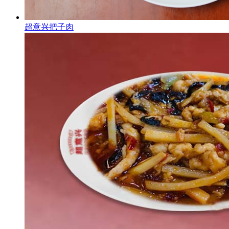
超意兴把子肉