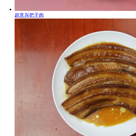
超意兴把子肉