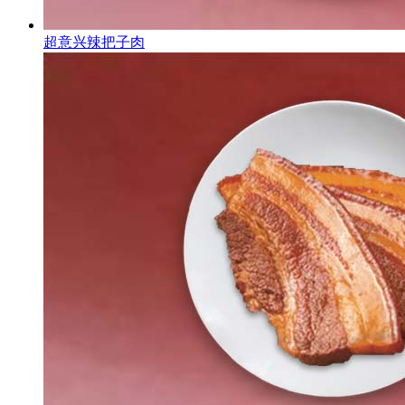
超意兴辣把子肉